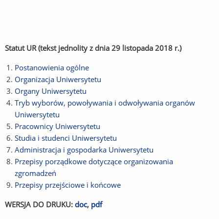
Statut UR
(tekst jednolity z dnia 29 listopada 2018 r.)
Postanowienia ogólne
(Link
Organizacja Uniwersytetu
do
(Link
Organy Uniwersytetu
(Link
innej
do
Tryb wyborów, powoływania i odwoływania organów
do
strony)
innej
Uniwersytetu
(Link
innej
strony)
Pracownicy Uniwersytetu
do
strony)
(Link
Studia i studenci Uniwersytetu
innej
do
(Link
Administracja i gospodarka Uniwersytetu
strony)
innej
do
(Link
Przepisy porządkowe dotyczące organizowania
strony)
innej
do
zgromadzeń
(Link
strony)
innej
Przepisy przejściowe i końcowe
do
(Link
strony)
innej
do
WERSJA DO DRUKU:
doc
(Link
,
pdf
(Link
strony)
innej
do
do