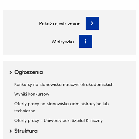
strony)
innej
innej
strony)
strony)
Wstawił:
Adrian Kruba 2025-06-03 11:27:08
Pokaż rejestr zmian
Zatwierdził:
Ewa Krzyżanowska 2025-06-03
prof. dr hab. n. med. Adam Reich 2025-06-
Metryczka
Sporządził:
03
Menu boczne
Ogłoszenia
Zwiń / rozwiń submenu
Konkursy na stanowiska nauczycieli akademickich
Wyniki konkursów
Oferty pracy na stanowiska administracyjne lub
techniczne
Oferty pracy - Uniwersytecki Szpital Kliniczny
Struktura