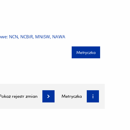
rajowe: NCN, NCBiR, MNiSW, NAWA
Metryczka
Pokaż rejestr zmian
Metryczka