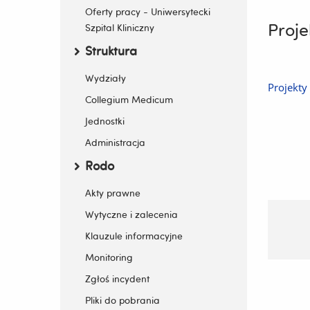
Sporząd
Oferty pracy - Uniwersytecki
Proje
Szpital Kliniczny
Liczba 
Struktura
Zwiń / rozwiń submenu
Wydziały
Projekty
Collegium Medicum
Wstawił
Jednostki
Administracja
Zatwier
Rodo
Sporząd
Zwiń / rozwiń submenu
Akty prawne
Liczba 
Wstawił
Wytyczne i zalecenia
Klauzule informacyjne
Zatwier
Monitoring
Sporząd
Zgłoś incydent
Pliki do pobrania