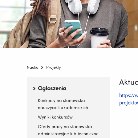
Jesteś
tutaj:
Nauka
Projekty
Aktua
Menu boczne
Ogłoszenia
https://
Zwiń / rozwiń submenu
Konkursy na stanowiska
projekto
nauczycieli akademickich
Wstawił
Wyniki konkursów
Oferty pracy na stanowiska
Zatwier
administracyjne lub techniczne