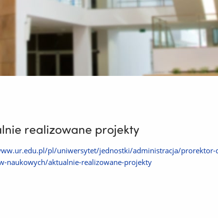
lnie realizowane projekty
www.ur.edu.pl/pl/uniwersytet/jednostki/administracja/prorektor
w-naukowych/aktualnie-realizowane-projekty
(Link
do
:
Adrian Kruba 2026-03-23 15:54:21
innej
strony)
dził:
Ewa Krzyżanowska 2026-03-23