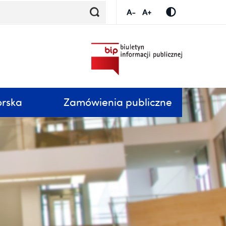
orska
Zamówienia publiczne
submenu
Zwiń / rozwiń submenu