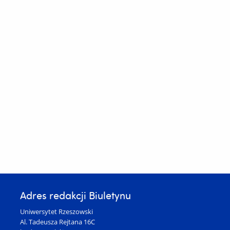
Adres redakcji Biuletynu
Uniwersytet Rzeszowski
Al. Tadeusza Rejtana 16C