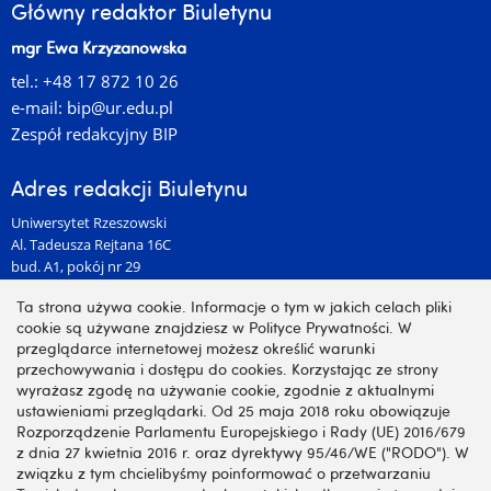
Główny redaktor Biuletynu
mgr Ewa Krzyżanowska
tel.: +48 17 872 10 26
e-mail:
bip@ur.edu.pl
Zespół redakcyjny BIP
Adres redakcji Biuletynu
Uniwersytet Rzeszowski
Al. Tadeusza Rejtana 16C
bud. A1, pokój nr 29
35-959 Rzeszów
Ta strona używa cookie. Informacje o tym w jakich celach pliki
cookie są używane znajdziesz w Polityce Prywatności. W
przeglądarce internetowej możesz określić warunki
Informacje o serwisie
przechowywania i dostępu do cookies. Korzystając ze strony
wyrażasz zgodę na używanie cookie, zgodnie z aktualnymi
Ponowne wykorzystywanie
ustawieniami przeglądarki. Od 25 maja 2018 roku obowiązuje
Udostępnianie informacji publicznej
Rozporządzenie Parlamentu Europejskiego i Rady (UE) 2016/679
Instrukcja obsługi Biuletynu
z dnia 27 kwietnia 2016 r. oraz dyrektywy 95/46/WE ("RODO"). W
Deklaracja dostępności
związku z tym chcielibyśmy poinformować o przetwarzaniu