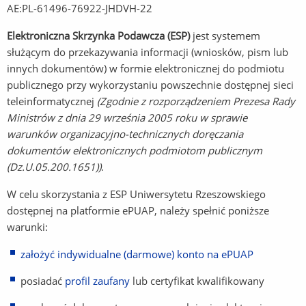
AE:PL-61496-76922-JHDVH-22
Elektroniczna Skrzynka Podawcza (ESP)
jest systemem
służącym do przekazywania informacji (wniosków, pism lub
innych dokumentów) w formie elektronicznej do podmiotu
publicznego przy wykorzystaniu powszechnie dostępnej sieci
teleinformatycznej
(Zgodnie z rozporządzeniem Prezesa Rady
Ministrów z dnia 29 września 2005 roku w sprawie
warunków organizacyjno-technicznych doręczania
dokumentów elektronicznych podmiotom publicznym
(Dz.U.05.200.1651))
.
W celu skorzystania z ESP Uniwersytetu Rzeszowskiego
dostępnej na platformie ePUAP, należy spełnić poniższe
warunki:
założyć indywidualne (darmowe) konto na ePUAP
(Link
do
posiadać
profil zaufany
(Link
lub certyfikat kwalifikowany
innej
do
strony)