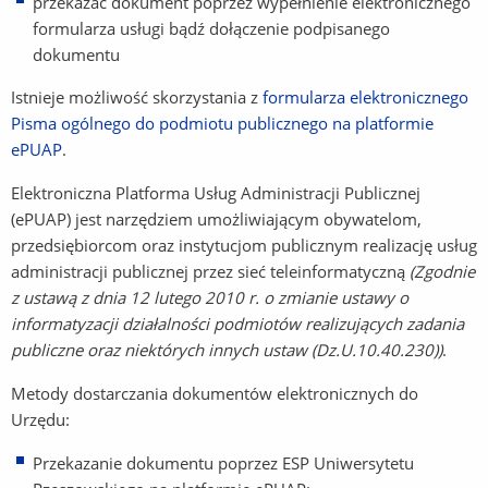
przekazać dokument poprzez wypełnienie elektronicznego
innej
formularza usługi bądź dołączenie podpisanego
strony)
dokumentu
Istnieje możliwość skorzystania z
formularza elektronicznego
Pisma ogólnego do podmiotu publicznego na platformie
ePUAP
(Link
.
do
Elektroniczna Platforma Usług Administracji Publicznej
innej
(ePUAP) jest narzędziem umożliwiającym obywatelom,
strony)
przedsiębiorcom oraz instytucjom publicznym realizację usług
administracji publicznej przez sieć teleinformatyczną
(Zgodnie
z ustawą z dnia 12 lutego 2010 r. o zmianie ustawy o
informatyzacji działalności podmiotów realizujących zadania
publiczne oraz niektórych innych ustaw (Dz.U.10.40.230))
.
Metody dostarczania dokumentów elektronicznych do
Urzędu:
Przekazanie dokumentu poprzez ESP Uniwersytetu