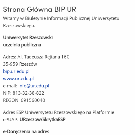
Strona Główna BIP UR
Witamy w Biuletynie Informacji Publicznej Uniwersytetu
Rzeszowskiego.
Uniwersytet Rzeszowski
uczelnia publiczna
Adres: Al. Tadeusza Rejtana 16C
35-959 Rzeszów
bip.ur.edu.pl
www.ur.edu.pl
(Link
e-mail:
info@ur.edu.pl
do
NIP: 813-32-38-822
innej
REGON: 691560040
strony)
Adres ESP Uniwersytetu Rzeszowskiego na Platformie
ePUAP:
URzeszow/SkrytkaESP
e-Doręczenia na adres