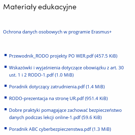
Materiały edukacyjne
Ochrona danych osobowych w programie Erasmus+
(Link
do
innej
strony)
P
(Link
rzewodnik_RODO projekty PO WER.pdf
(457.5 KiB)
(Link
do
do
Wskazówki i wyjaśnienia dotyczące obowiązku z art. 30
innej
innej
ust. 1 i 2 RODO-1.pdf
(1.0 MiB)
(Link
strony)
strony)
do
Poradnik dotyczący zatrudnienia.pdf
(1.4 MiB)
(Link
innej
do
strony)
RODO-prezentacja na stronę UR.pdf
(951.4 KiB)
(Link
innej
do
strony)
Dobre praktyki pomagające zachować bezpieczeństwo
innej
danych podczas lekcji online-1.pdf
(59.6 KiB)
(Link
strony)
do
Poradnik ABC cyberbezpieczenstwa.pdf
(1.3 MiB)
(Link
innej