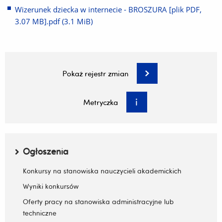
do
strony)
Wizerunek dziecka w internecie - BROSZURA [plik PDF,
innej
3.07 MB].pdf
(3.1 MiB)
(Link
strony)
do
innej
strony)
Wstawił:
Adrian Kruba 2026-06-02 13:06:50
Pokaż rejestr zmian
Zatwierdził:
Ewa Krzyżanowska 2026-06-02
Sporządził:
2026-06-02
Metryczka
Menu boczne
Ogłoszenia
Zwiń / rozwiń submenu
Konkursy na stanowiska nauczycieli akademickich
Wyniki konkursów
Oferty pracy na stanowiska administracyjne lub
techniczne