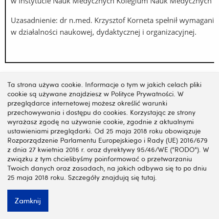
w Instytucie Nauk Medycznych Kolegium Nauk Medycznych 
Uzasadnienie: dr n.med. Krzysztof Korneta spełnił wymagan
w działalności naukowej, dydaktycznej i organizacyjnej.
Ta strona używa cookie. Informacje o tym w jakich celach pliki
cookie są używane znajdziesz w Polityce Prywatności. W
przeglądarce internetowej możesz określić warunki
przechowywania i dostępu do cookies. Korzystając ze strony
wyrażasz zgodę na używanie cookie, zgodnie z aktualnymi
Informacja o rozstrzygnięciu konkursu stanowisko asystenta
ustawieniami przeglądarki. Od 25 maja 2018 roku obowiązuje
Nauk Medycznych Kolegium Nauk Medycznych (CM/K-39/202
Rozporządzenie Parlamentu Europejskiego i Rady (UE) 2016/679
z dnia 27 kwietnia 2016 r. oraz dyrektywy 95/46/WE ("RODO"). W
związku z tym chcielibyśmy poinformować o przetwarzaniu
Dokumenty na konkurs złożyło 5 osób.
Twoich danych oraz zasadach, na jakich odbywa się to po dniu
25 maja 2018 roku. Szczegóły znajdują się tutaj.
Po przeprowadzeniu konkursu komisja wybrała Panią dr inż. 
Zamknij
Farmakologii Klinicznej i Doświadczalnej