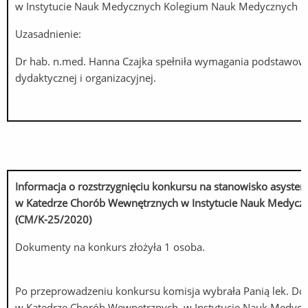
w Instytucie Nauk Medycznych Kolegium Nauk Medycznych
Uzasadnienie:
Dr hab. n.med. Hanna Czajka spełniła wymagania podstawowe
dydaktycznej i organizacyjnej.
Informacja o rozstrzygnięciu konkursu na stanowisko
asysten
w Katedrze Chorób Wewnętrznych w Instytucie Nauk Medyc
(CM/K-25/2020)
Dokumenty na konkurs złożyła 1 osoba.
Po przeprowadzeniu konkursu komisja wybrała Panią lek. D
w Katedrze Chorób Wewnętrznych, w Instytucie Nauk Medyc