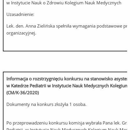
w Instytucie Nauk o Zdrowiu Kolegium Nauk Medycznych
Uzasadnienie:
Lek. den. Anna Zielińska spełniła wymagania podstawowe prz
organizacyjnej.
Informacja o rozstrzygnięciu konkursu na stanowisko
asysten
w Katedrze Pediatrii w Instytucie Nauk Medycznych Kolegiu
(CM/K-36/2020)
Dokumenty na konkurs złożyła 1 osoba.
Po przeprowadzeniu konkursu komisja wybrała Pana lek. Grz
Pediatrii, w Instytucie Nauk Medycznych Kolegium Nauk Med