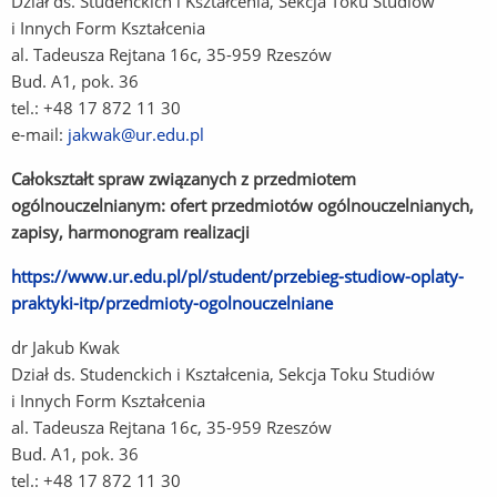
Dział ds. Studenckich i Kształcenia, Sekcja Toku Studiów
i Innych Form Kształcenia
al. Tadeusza Rejtana 16c, 35-959 Rzeszów
Bud. A1, pok. 36
tel.: +48 17 872 11 30
e-mail:
jakwak@ur.edu.pl
Całokształt spraw związanych z przedmiotem
ogólnouczelnianym: ofert przedmiotów ogólnouczelnianych,
zapisy, harmonogram realizacji
https://www.ur.edu.pl/pl/student/przebieg-studiow-oplaty-
praktyki-itp/przedmioty-ogolnouczelniane
(Link
do
dr Jakub Kwak
innej
Dział ds. Studenckich i Kształcenia, Sekcja Toku Studiów
strony)
i Innych Form Kształcenia
al. Tadeusza Rejtana 16c, 35-959 Rzeszów
Bud. A1, pok. 36
tel.: +48 17 872 11 30