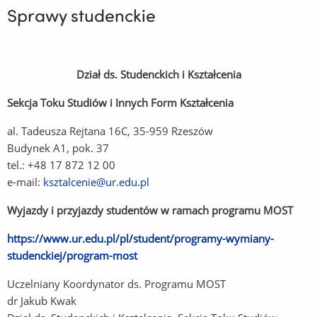
Sprawy studenckie
Dział ds. Studenckich i Kształcenia
Sekcja Toku Studiów i Innych Form Kształcenia
al. Tadeusza Rejtana 16C, 35-959 Rzeszów
Budynek A1, pok. 37
tel.: +48 17 872 12 00
e-mail:
ksztalcenie@ur.edu.pl
Wyjazdy i przyjazdy studentów w ramach programu MOST
https://www.ur.edu.pl/pl/student/programy-wymiany-
studenckiej/program-most
(Link
do
Uczelniany Koordynator ds. Programu MOST
innej
dr Jakub Kwak
strony)