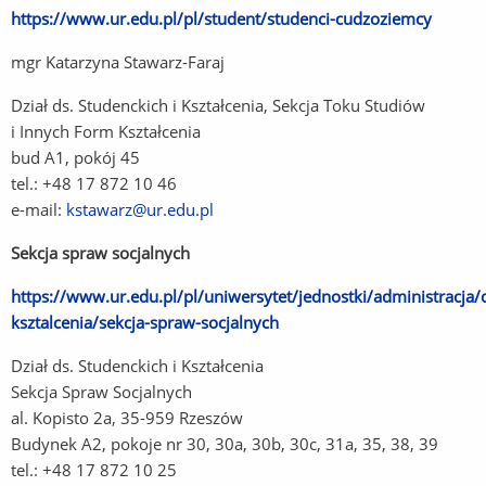
https://www.ur.edu.pl/pl/student/studenci-cudzoziemcy
(Link
do
mgr Katarzyna Stawarz-Faraj
innej
strony)
Dział ds. Studenckich i Kształcenia, Sekcja Toku Studiów
i Innych Form Kształcenia
bud A1, pokój 45
tel.: +48 17 872 10 46
e-mail:
kstawarz@ur.edu.pl
Sekcja spraw socjalnych
https://www.ur.edu.pl/pl/uniwersytet/jednostki/administracja/d
ksztalcenia/sekcja-spraw-socjalnych
(Link
do
Dział ds. Studenckich i Kształcenia
innej
Sekcja Spraw Socjalnych
strony)
al. Kopisto 2a, 35-959 Rzeszów
Budynek A2, pokoje nr 30, 30a, 30b, 30c, 31a, 35, 38, 39
tel.: +48 17 872 10 25