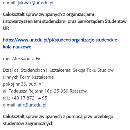
e-mail:
jakwak@ur.edu.pl
Całokształt spraw związanych z organizacjami
i stowarzyszeniami studenckimi oraz Samorządem Studentów
UR
https://www.ur.edu.pl/pl/student/organizacje-studenckie-
kola-naukowe
(Link
do
mgr Aleksandra Fic
innej
strony)
Dział ds. Studenckich i Kształcenia, Sekcja Toku Studiów
i Innych Form Kształcenia
pokój nr 36, bud. A1
al. Tadeusza Rejtana 16c, 35-959 Rzeszów
tel.: +48 17 872 14 95
e-mail:
afic@ur.edu.pl
Całokształt spraw związanych z pomocą przy przebiegu
studentów zagranicznych