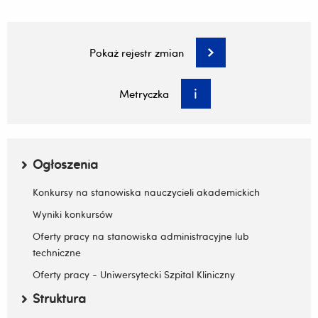
Wstawił:
Adrian Kruba 2025-04-17 14:20:40
Pokaż rejestr zmian
Zatwierdził:
Ewa Krzyżanowska 2025-04-17
Sporządził:
Ewa Krzyżanowska 2025-04-17
Metryczka
Menu boczne
Ogłoszenia
Zwiń / rozwiń submenu
Konkursy na stanowiska nauczycieli akademickich
Wyniki konkursów
Oferty pracy na stanowiska administracyjne lub
techniczne
Oferty pracy - Uniwersytecki Szpital Kliniczny
Struktura