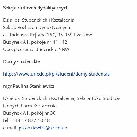
Sekcja rozliczeń dydaktycznych
Dział ds. Studenckich i Kształcenia
Sekcja Rozliczeń Dydaktycznych
al. Tadeusza Rejtana 16C, 35-959 Rzeszów
Budynek A1, pokoje nr 41 i 42
Ubezpieczenia studenckie NNW
Domy studenckie
https://www.ur.edu.pl/pl/student/domy-studentaa
(Link
do
mgr Paulina Stankiewicz
innej
strony)
Dział ds. Studenckich i Kształcenia, Sekcja Toku Studiów
i Innych Form Kształcenia
Budynek A1, pokój nr 36
tel.: +48 17 872 10 48
e-mail:
pstankiewicz@ur.edu.pl