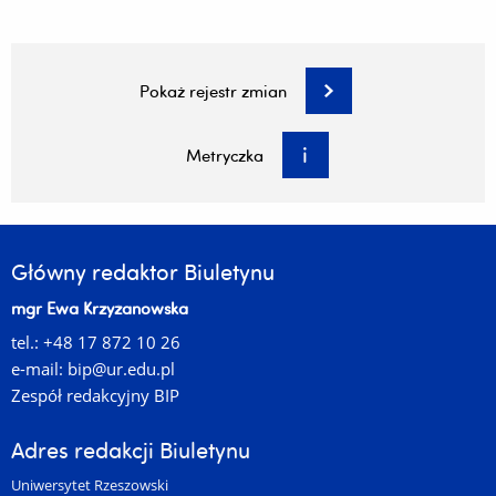
Wstawił:
Adrian Kruba 2025-05-06 14:37:10
Pokaż rejestr zmian
Zatwierdził:
Ewa Krzyżanowska 2025-05-06
Sporządził:
Iwona Wania 2025-05-06
Metryczka
Główny redaktor Biuletynu
mgr Ewa Krzyżanowska
tel.: +48 17 872 10 26
e-mail:
bip@ur.edu.pl
Zespół redakcyjny BIP
Adres redakcji Biuletynu
Uniwersytet Rzeszowski