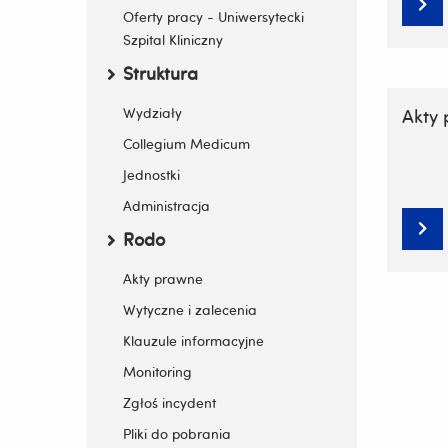
Oferty pracy - Uniwersytecki
Szpital Kliniczny
Struktura
Zwiń / rozwiń submenu
Wydziały
Akty
Collegium Medicum
Jednostki
Administracja
Rodo
Zwiń / rozwiń submenu
Akty prawne
Wytyczne i zalecenia
Klauzule informacyjne
Monitoring
Zgłoś incydent
Pliki do pobrania