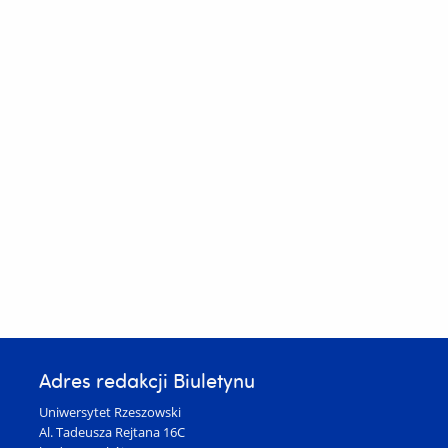
Adres redakcji Biuletynu
Uniwersytet Rzeszowski
Al. Tadeusza Rejtana 16C