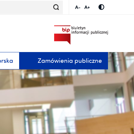
Zamówienia publiczne
orska
submenu
Zwiń / rozwiń submenu