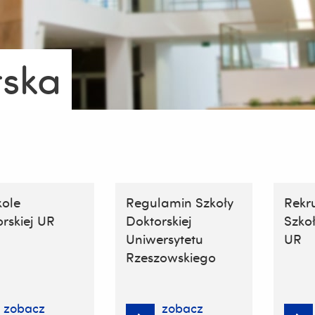
rska
kole
Regulamin Szkoły
Rekr
rskiej UR
Doktorskiej
Szkoł
Uniwersytetu
UR
Rzeszowskiego
zobacz
zobacz