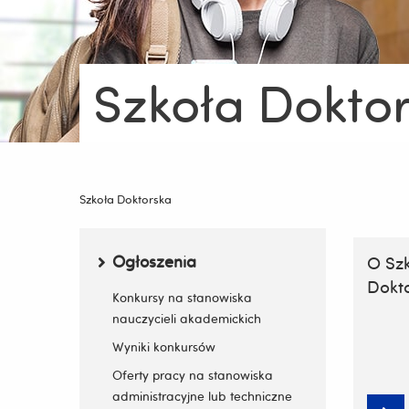
Szkoła Dokto
Jesteś
tutaj:
Szkoła Doktorska
Menu boczne
Ogłoszenia
O Sz
Dokto
Zwiń / rozwiń submenu
Konkursy na stanowiska
nauczycieli akademickich
Wyniki konkursów
Oferty pracy na stanowiska
administracyjne lub techniczne