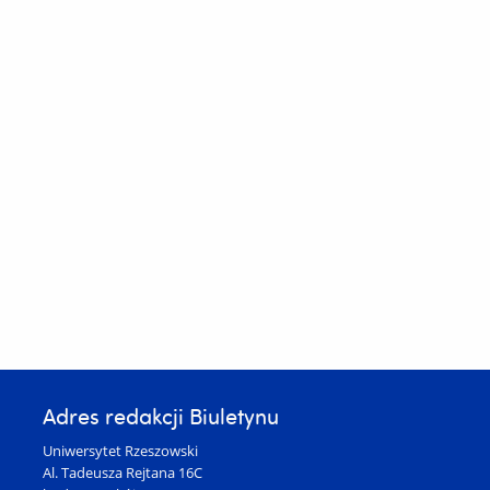
Adres redakcji Biuletynu
Uniwersytet Rzeszowski
Al. Tadeusza Rejtana 16C