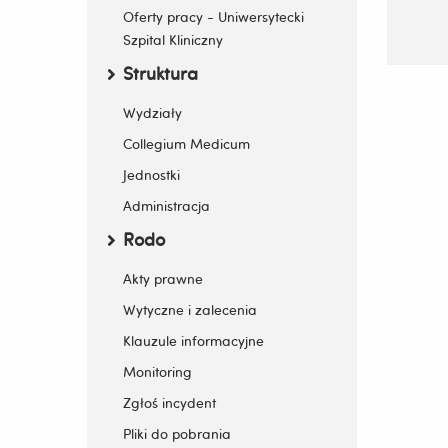
Oferty pracy - Uniwersytecki
Zatwier
Szpital Kliniczny
Struktura
Sporząd
Zwiń / rozwiń submenu
Wydziały
Collegium Medicum
Jednostki
Administracja
Rodo
Zwiń / rozwiń submenu
Akty prawne
Wytyczne i zalecenia
Klauzule informacyjne
Monitoring
Zgłoś incydent
Pliki do pobrania