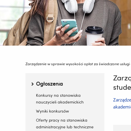
Jesteś
tutaj:
Zarządzenie w sprawie wysokości opłat za świadczone usługi
Zarzą
Menu boczne
Ogłoszenia
stude
Zwiń / rozwiń submenu
Konkursy na stanowiska
Zarządze
nauczycieli akademickich
akademi
Wyniki konkursów
Oferty pracy na stanowiska
administracyjne lub techniczne
Wstawił