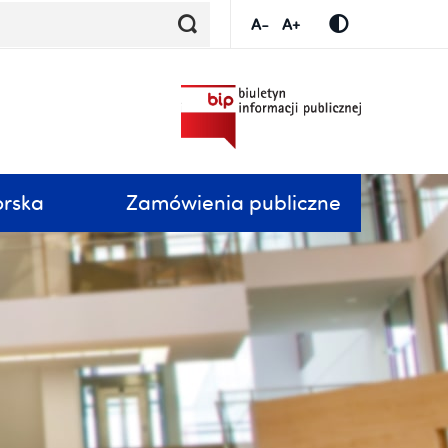
orska
Zamówienia publiczne
submenu
Zwiń / rozwiń submenu