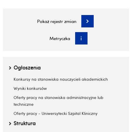
Wstawił:
Adrian Kruba 2023-02-01 16:40:18
Pokaż rejestr zmian
Zatwierdził:
Ewa Krzyżanowska 2023-02-01
Sporządził:
Stanisława Duda 2023-02-01
Metryczka
Menu boczne
Ogłoszenia
Zwiń / rozwiń submenu
Konkursy na stanowiska nauczycieli akademickich
Wyniki konkursów
Oferty pracy na stanowiska administracyjne lub
techniczne
Oferty pracy - Uniwersytecki Szpital Kliniczny
Struktura